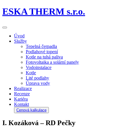
ESKA THERM s.r.o.
Úvod
Služby
Tepelná čerpadla
Podlahové topení
Kotle na tuhá paliva
Fotovoltaika a solární panely
Vodoinstalace
Kotle
Lité podlahy
Úprava vody
Realizace
Recenze
Kariéra
Kontakt
Cenová kalkulace
I. Kozáková – RD Pečky