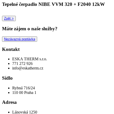
Tepelné čerpadlo NIBE VVM 320 + F2040 12kW
Zpět >
Máte zájem o naše služby?
Nezávazná poptávka
Kontakt
ESKA THERM s.r.o.
771 272 926
info@eskatherm.cz
Sídlo
Rybná 716/24
110 00 Praha 1
Adresa
Lánovská 1250